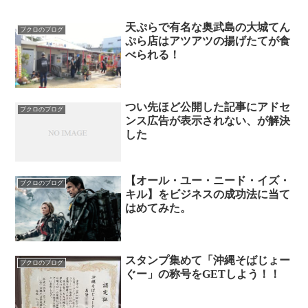
天ぷらで有名な奥武島の大城てん
ブクロのブログ
ぷら店はアツアツの揚げたてが食
べられる！
つい先ほど公開した記事にアドセ
ブクロのブログ
ンス広告が表示されない、が解決
した
【オール・ユー・ニード・イズ・
ブクロのブログ
キル】をビジネスの成功法に当て
はめてみた。
スタンプ集めて「沖縄そばじょー
ブクロのブログ
ぐー」の称号をGETしよう！！