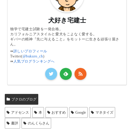
犬好き宅建士
独学で宅建士試験を一発合格。
カリフォルニアスタイルと愛犬をこよなく愛する。
ギバーの精神『先に与えること』をモットーに生きる頑張り屋さ
ん。
⇛
詳しいプロフィール
Twitter(
@bukuro_ch
)
⇛
人気ブログランキングへ
ブクロのブログ
アドセンス
本
おすすめ
Google
マネタイズ
書評
のんくらさん